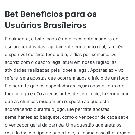
Bet Benefícios para os
Usuários Brasileiros
Finalmente, o bate-papo é uma excelente maneira de
esclarecer dúvidas rapidamente em tempo real, também
disponível durante todo o dia, 7 dias por semana. De
acordo com o quadro legal atual em nossa região, as
atividades realizadas pela 1xbet é legal. Apostas ao vivo
refere-se a apostas que ocorrem após o início de um jogo.
Ela permite que os espectadores façam apostas durante
todo o jogo e não apenas antes de seu início, fazendo com
que as chances mudem em resposta ao que está
acontecendo durante o jogo. Ele permite apostas
semelhantes ao basquete, como o vencedor de cada set e
o vencedor geral da partida. Uma questão que afeta os
resultados é o tipo de superfície, tal como cascalho, grama