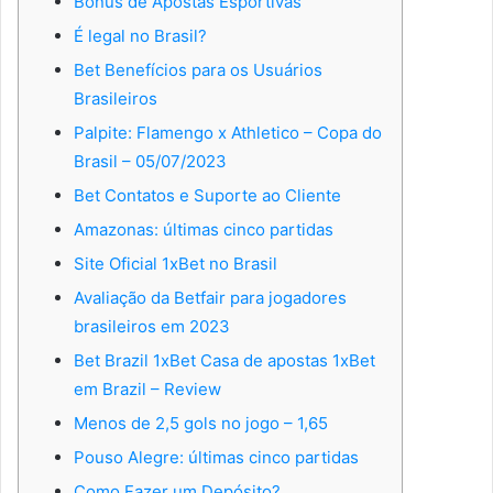
Bônus de Apostas Esportivas
É legal no Brasil?
Bet Benefícios para os Usuários
Brasileiros
Palpite: Flamengo x Athletico – Copa do
Brasil – 05/07/2023
Bet Contatos e Suporte ao Cliente
Amazonas: últimas cinco partidas
Site Oficial 1xBet no Brasil
Avaliação da Betfair para jogadores
brasileiros em 2023
Bet Brazil 1xBet Casa de apostas 1xBet
em Brazil – Review
Menos de 2,5 gols no jogo – 1,65
Pouso Alegre: últimas cinco partidas
Como Fazer um Depósito?