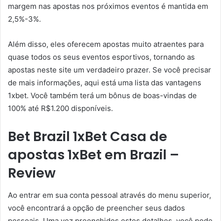
margem nas apostas nos próximos eventos é mantida em
2,5%-3%.
Além disso, eles oferecem apostas muito atraentes para
quase todos os seus eventos esportivos, tornando as
apostas neste site um verdadeiro prazer. Se você precisar
de mais informações, aqui está uma lista das vantagens
1xbet. Você também terá um bônus de boas-vindas de
100% até R$1.200 disponíveis.
Bet Brazil 1xBet Casa de
apostas 1xBet em Brazil –
Review
Ao entrar em sua conta pessoal através do menu superior,
você encontrará a opção de preencher seus dados
pessoais. Uma vez preenchidos estes detalhes, você pode