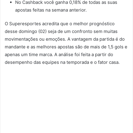
No Cashback você ganha 0,18% de todas as suas
apostas feitas na semana anterior.
O Superesportes acredita que o melhor prognóstico
desse domingo (02) seja de um confronto sem muitas
movimentações ou emoções. A vantagem da partida é do
mandante e as melhores apostas são de mais de 1,5 gols e
apenas um time marca. A análise foi feita a partir do
desempenho das equipes na temporada e o fator casa.