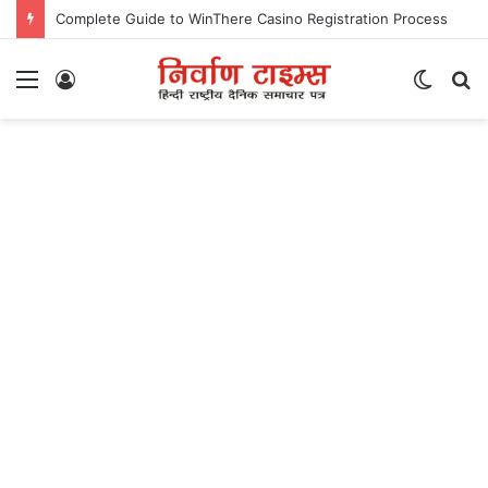
Descubre el mundo de 24bet Apuestas y Diversión Sin Límites
Menu
Log
Switc
S
In
skin
fo