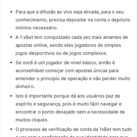
Para que a difusão ao vivo seja ativada, para o seu
conhecimento, precisa depositar na conta o depósito
mínimo necessário.
A 1 xBet tem conquistado cada vez mais amantes de
apostas online, sendo eles jogadores de simples
jogos desportivos ou de jogos complexos.
Se você é um jogador de nível básico, então é
aconselhável começar com apostas únicas para
entender o princípio de operação e não perder muito
dinheiro.
Isto é importante porque dá aos usuários paz de
espírito e segurança, pois é muito fácil navegar e
encontrar o ponto desejado sem a necessidade de
muitos cliques.
O processo de verificação de conta da 1xBet tem tudo