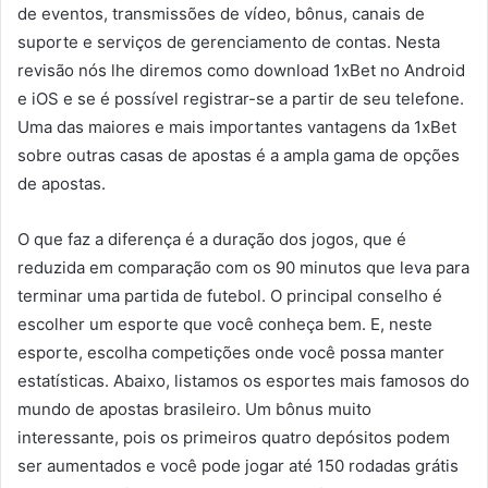
de eventos, transmissões de vídeo, bônus, canais de
suporte e serviços de gerenciamento de contas. Nesta
revisão nós lhe diremos como download 1xBet no Android
e iOS e se é possível registrar-se a partir de seu telefone.
Uma das maiores e mais importantes vantagens da 1xBet
sobre outras casas de apostas é a ampla gama de opções
de apostas.
O que faz a diferença é a duração dos jogos, que é
reduzida em comparação com os 90 minutos que leva para
terminar uma partida de futebol. O principal conselho é
escolher um esporte que você conheça bem. E, neste
esporte, escolha competições onde você possa manter
estatísticas. Abaixo, listamos os esportes mais famosos do
mundo de apostas brasileiro. Um bônus muito
interessante, pois os primeiros quatro depósitos podem
ser aumentados e você pode jogar até 150 rodadas grátis