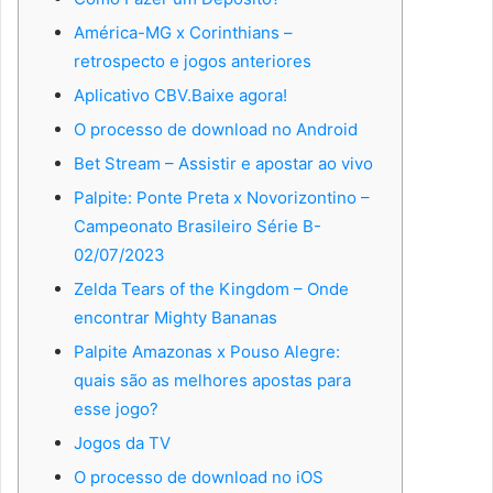
América-MG x Corinthians –
retrospecto e jogos anteriores
Aplicativo CBV.Baixe agora!
O processo de download no Android
Bet Stream – Assistir e apostar ao vivo
Palpite: Ponte Preta x Novorizontino –
Campeonato Brasileiro Série B-
02/07/2023
Zelda Tears of the Kingdom – Onde
encontrar Mighty Bananas
Palpite Amazonas x Pouso Alegre:
quais são as melhores apostas para
esse jogo?
Jogos da TV
O processo de download no iOS