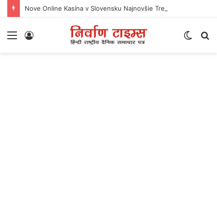
Nove Online Kasína v Slovensku Najnovšie Trendy a Ponuky
Menu
Log
Switc
S
In
skin
fo