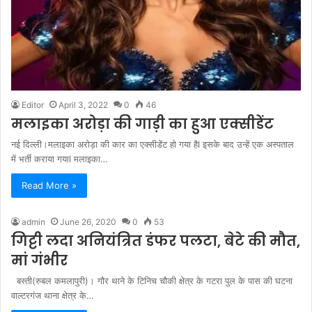
Editor
April 3, 2022
0
46
मलाइका अरोड़ा की गाड़ी का हुआ एक्सीडेंट
नई दिल्ली।मलाइका अरोड़ा की कार का एक्सीडेंट हो गया हैl इसके बाद उन्हें एक अस्पताल
में भर्ती कराया गयाl मलाइका…
Read More »
admin
June 26, 2020
0
53
गिट्टी लदा अनियंत्रित डंफर पलटा, बेटे की मौत,
मां गंभीर
बस्ती(रुबल कमलापुरी)। गौर थाने के टिनिच चौकी क्षेत्र के गटरा पुल के पास की घटना
वाल्टरगंज थाना क्षेत्र के…