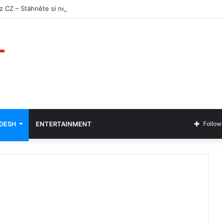
 CZ – Stáhněte si nejlepší online kasino aplikaci
ADESH
ENTERTAINMENT
Follow