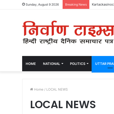
Kartackasinocz
Sunday, August 9 2026
Breaking News
HOME
NATIONAL
POLITICS
UTTAR PR
Home
/
LOCAL NEWS
LOCAL NEWS