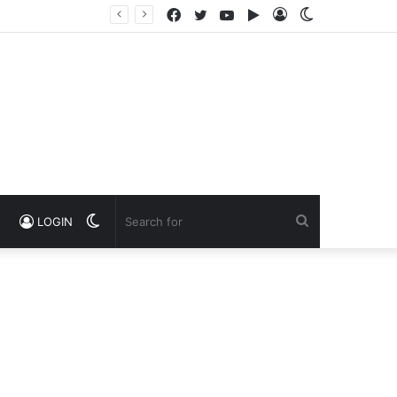
Facebook
Twitter
YouTube
Google
Log
Switch
Play
In
skin
Switch
Search
LOGIN
skin
for