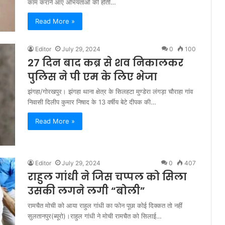
काम कराने आए अभियंताओं की होती…
Read More »
Editor
July 29, 2024
0
100
27 दिन बाद कब्र से शव निकालकर
पुलिस ने पी एम के लिए भेजा
झंगहा/गोरखपुर। झंगहा थाना क्षेत्र के सिलहटा मुण्डेरा लंगड़ा चौराहा गांव
निवासी दिलीप कुमार निषाद के 13 वर्षीय बेटे दीपक की…
Read More »
Editor
July 29, 2024
0
407
राहुल गांधी ने जिस चप्पल को सिला
उसकी लगने लगी “बोली”
रामचैत मोची को आया राहुल गांधी का फोन पूछा कोई दिक्कत तो नहीं
सुलतानपुर(ब्यूरो)।राहुल गांधी ने मोची रामचैत को सिलाई…