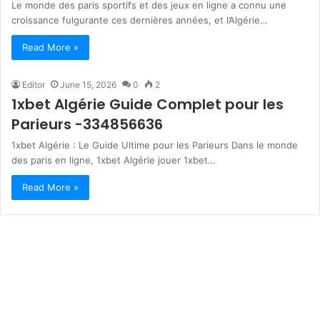
Le monde des paris sportifs et des jeux en ligne a connu une
croissance fulgurante ces dernières années, et l’Algérie…
Read More »
Editor
June 15, 2026
0
2
1xbet Algérie Guide Complet pour les
Parieurs -334856636
1xbet Algérie : Le Guide Ultime pour les Parieurs Dans le monde
des paris en ligne, 1xbet Algérie jouer 1xbet…
Read More »