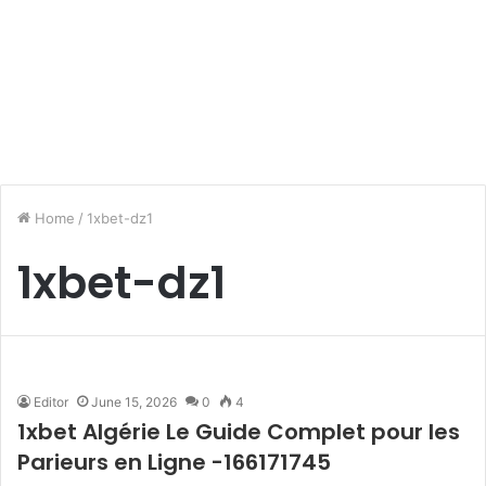
Home
/
1xbet-dz1
1xbet-dz1
Editor
June 15, 2026
0
4
1xbet Algérie Le Guide Complet pour les
Parieurs en Ligne -166171745