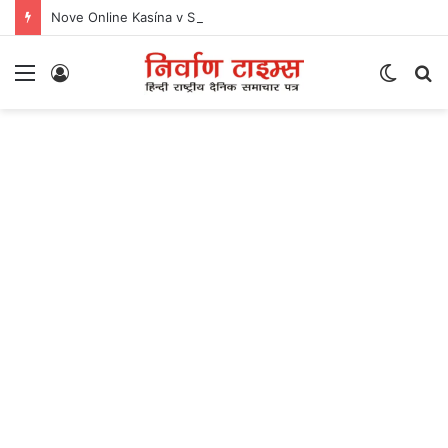
Nove Online Kasína v Slovensku Najnovšie Trendy a Ponuky
Menu
Log
Switc
S
In
skin
fo