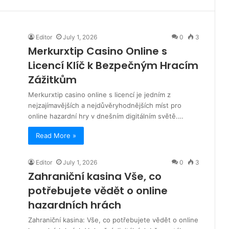
Editor
July 1, 2026
0
3
Merkurxtip Casino Online s
Licencí Klíč k Bezpečným Hracím
Zážitkům
Merkurxtip casino online s licencí je jedním z
nejzajímavějších a nejdůvěryhodnějších míst pro
online hazardní hry v dnešním digitálním světě.…
Read More »
Editor
July 1, 2026
0
3
Zahraniční kasina Vše, co
potřebujete vědět o online
hazardních hrách
Zahraniční kasina: Vše, co potřebujete vědět o online