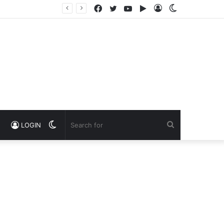
Facebook
Twitter
YouTube
Google
Log
Switch
Play
In
skin
Switch
Search
LOGIN
skin
for