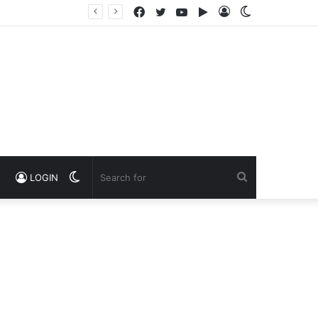
Facebook
Twitter
YouTube
Google
Log
Switch
Play
In
skin
Switch
Search
LOGIN
skin
for