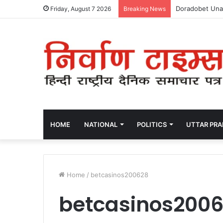
Doradobet Una 
Friday, August 7 2026
Breaking News
HOME
NATIONAL
POLITICS
UTTAR PR
Home
/
betcasinos200628
betcasinos200