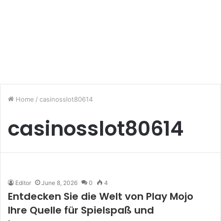
Home
/
casinosslot80614
casinosslot80614
Editor
June 8, 2026
0
4
Entdecken Sie die Welt von Play Mojo
Ihre Quelle für Spielspaß und