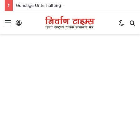
Günstige Unterhaltung Online Casino mit 2 Euro Einzahlung
Menu
Log
Switc
S
In
skin
fo