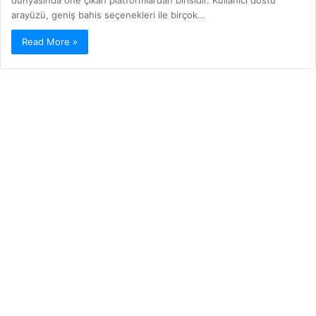
arayüzü, geniş bahis seçenekleri ile birçok…
Read More »