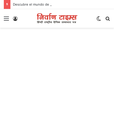
Descubre el mundo de 24bet Apuestas y Diversión Sin Límites
Menu
Log
Switc
S
In
skin
fo