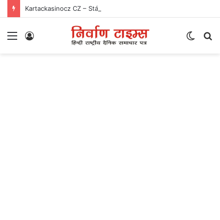
Kartackasinocz CZ – Stáhněte si nejlepší online kasino aplikaci
Menu
Log
Switc
S
In
skin
fo