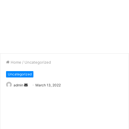
Home
/
Uncategorized
Uncategorized
admin
S
March 13, 2022
e
n
d
a
n
e