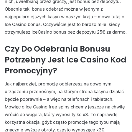
nich, uwielbianą przez graczy, jest bonus bez depozytu.
Obecnie taki bonus odebrać można w jednym z
najpopularniejszych kasyn w naszym kraju – mowa tutaj o
Ice Casino bonus. Oczywiście jest to bardzo miłe, kiedy
otrzymujesz IceCasino bonus bez depozytu 25€ za darmo.
Czy Do Odebrania Bonusu
Potrzebny Jest Ice Casino Kod
Promocyjny?
Jak najbardziej, promocję odbierzesz na dowolnym
urządzeniu przenośnym, na którym strona kasyna działać
będzie poprawnie – a więc na telefonach i tabletach.
Mówiąc o Ice Casino free spins chcemy jeszcze na chwilę
wrócić do wagera, który wynosi tylko x3. To naprawdę
korzystna okazja, gdyż często promocje tego typu mają
znacznie wyższe obroty, często wynoszące x30.