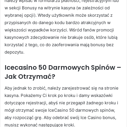
należy wpisać w formularzu płatności, rejestracyjnym lub
w sekcji Bonusy na witrynie kasyna (w zależności od
wybranej opcji). Wtedy użytkownik może skorzystać z
przypisanych do danego kodu bardzo atrakcyjnych w
większości wypadków korzyści. Wśród fanów promocji
kasynowych zdecydowanie nie brakuje osób, które lubią
korzystać z tego, co do zaoferowania mają bonusy bez
depozytu.
Icecasino 50 Darmowych Spinów –
Jak Otrzymać?
Aby jednak to zrobić, należy zarejestrować się na stronie
kasyna. Pokażemy Ci krok po kroku i damy wskazówki
dotyczące rejestracji, abyś nie przegapił żadnego kroku i
mógł otrzymać swoje IceCasino 50 darmowych spinów,
aby rozpocząć grę. Aby odebrać swój Ice Casino bonus,
musisz wykonać następujące kroki.