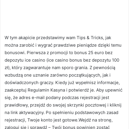
W tym akapicie przedstawimy wam Tips & Tricks, jak
można zarobić i wygrać prawdziwe pieniądze dzięki temu
bonusowi. Pierwsza z promocji to bonus 25 euro bez
depozytu ice casino (ice casino bonus bez depozytu 100
zł), który zagwarantuje nam sporo grania. Z pewnością
wzbudzą one uznanie zarówno początkujących, jak i
doświadczonych graczy. Kiedy już wypełnisz informacje,
zaakceptuj Regulamin Kasyna i potwierdź je. Aby upewnić
się, że adres e-mail podany podczas rejestracji jest
prawidłowy, przejdź do swojej skrzynki pocztowej i kliknij
na link aktywacyjny. Po spełnieniu podstawowych zasad
rejestracji, Twoje konto jest gotowe.Wejdź na stronę,
zaloguj się i sprawdź – Twój bonus powinien zostać