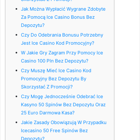
Jak Można Wypłacić Wygrane Zdobyte
Za Pomocą Ice Casino Bonus Bez
Depozytu?
Czy Do Odebrania Bonusu Potrzebny
Jest Ice Casino Kod Promocyjny?
W Jakie Gry Zagram Przy Pomocy Ice
Casino 100 Pln Bez Depozytu?
Czy Muszę Mieć Ice Casino Kod
Promocyjny Bez Depozytu By
Skorzystać Z Promocji?
Czy Mogę Jednocześnie Odebrać Ice
Kasyno 50 Spinów Bez Depozytu Oraz
25 Euro Darmowa Kasa?
Jakie Zasady Obowiązują W Przypadku
Icecasino 50 Free Spinów Bez
Depozytu?