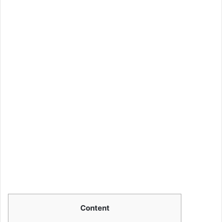
m
a
i
l
Content