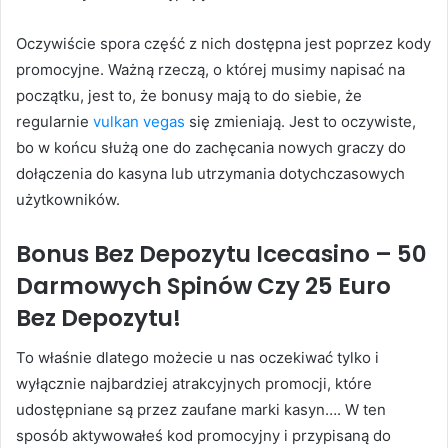
Oczywiście spora część z nich dostępna jest poprzez kody
promocyjne. Ważną rzeczą, o której musimy napisać na
początku, jest to, że bonusy mają to do siebie, że
regularnie
vulkan vegas
się zmieniają. Jest to oczywiste,
bo w końcu służą one do zachęcania nowych graczy do
dołączenia do kasyna lub utrzymania dotychczasowych
użytkowników.
Bonus Bez Depozytu Icecasino – 50
Darmowych Spinów Czy 25 Euro
Bez Depozytu!
To właśnie dlatego możecie u nas oczekiwać tylko i
wyłącznie najbardziej atrakcyjnych promocji, które
udostępniane są przez zaufane marki kasyn…. W ten
sposób aktywowałeś kod promocyjny i przypisaną do