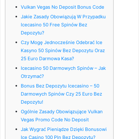
Vulkan Vegas No Deposit Bonus Code
Jakie Zasady Obowiązują W Przypadku
Icecasino 50 Free Spinów Bez
Depozytu?
Czy Mogę Jednocześnie Odebrać Ice
Kasyno 50 Spinów Bez Depozytu Oraz
25 Euro Darmowa Kasa?
Icecasino 50 Darmowych Spinów – Jak
Otrzymać?
Bonus Bez Depozytu Icecasino – 50
Darmowych Spinów Czy 25 Euro Bez
Depozytu!
Ogólnie Zasady Obowiązujące Vulkan
Vegas Promo Code No Deposit
Jak Wygrać Pieniądze Dzięki Bonusowi
Ice Casino 100 Pln Bez Depozytu?