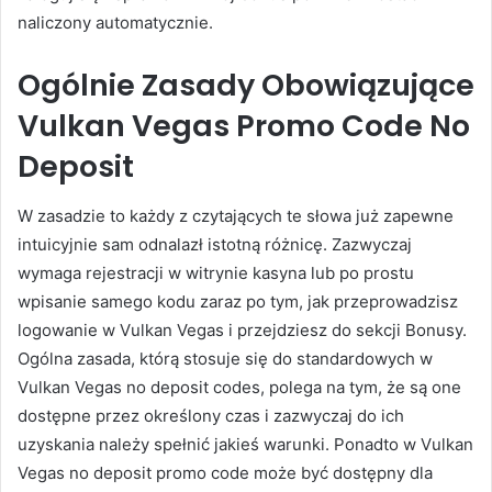
naliczony automatycznie.
Ogólnie Zasady Obowiązujące
Vulkan Vegas Promo Code No
Deposit
W zasadzie to każdy z czytających te słowa już zapewne
intuicyjnie sam odnalazł istotną różnicę. Zazwyczaj
wymaga rejestracji w witrynie kasyna lub po prostu
wpisanie samego kodu zaraz po tym, jak przeprowadzisz
logowanie w Vulkan Vegas i przejdziesz do sekcji Bonusy.
Ogólna zasada, którą stosuje się do standardowych w
Vulkan Vegas no deposit codes, polega na tym, że są one
dostępne przez określony czas i zazwyczaj do ich
uzyskania należy spełnić jakieś warunki. Ponadto w Vulkan
Vegas no deposit promo code może być dostępny dla