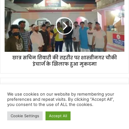
e
s
s
छात्र सचिन तिवारी की तहरीर पर शास्त्रीनगर चौकी
इंचार्ज के खिलाफ हुआ मुकदमा
Related Articles
We use cookies on our website by remembering your
preferences and repeat visits. By clicking “Accept All”,
you consent to the use of ALL the cookies.
Online Kasína 2026 Trendy
Online kasina 2026
a Inovácie Dobývajú Svet
Budúcnosť zábavy a
Cookie Settings
Accept All
Hracích Hier
hazardu
15 hours ago
15 hours ago