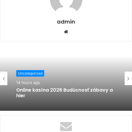
admin
W
e
b
s
i
t
e
Uncategorized
Uncategorized
15 hours ago
14 hours ago
Online kasína 2026 Budúcnosť
hazardných hier
Online kasína 2026 Budúcnosť zábavy a
hier