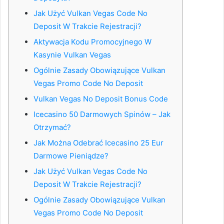
Jak Użyć Vulkan Vegas Code No
Deposit W Trakcie Rejestracji?
Aktywacja Kodu Promocyjnego W
Kasynie Vulkan Vegas
Ogólnie Zasady Obowiązujące Vulkan
Vegas Promo Code No Deposit
Vulkan Vegas No Deposit Bonus Code
Icecasino 50 Darmowych Spinów – Jak
Otrzymać?
Jak Można Odebrać Icecasino 25 Eur
Darmowe Pieniądze?
Jak Użyć Vulkan Vegas Code No
Deposit W Trakcie Rejestracji?
Ogólnie Zasady Obowiązujące Vulkan
Vegas Promo Code No Deposit