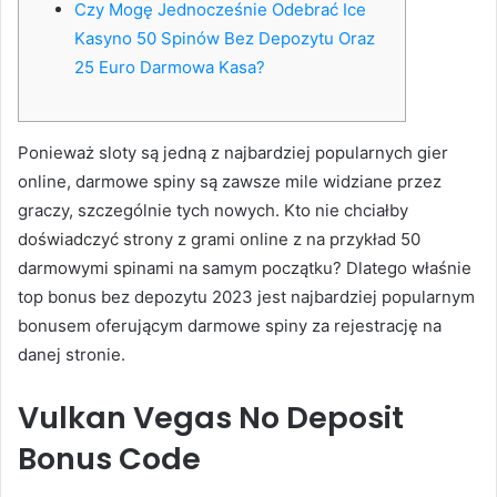
Czy Mogę Jednocześnie Odebrać Ice
Kasyno 50 Spinów Bez Depozytu Oraz
25 Euro Darmowa Kasa?
Ponieważ sloty są jedną z najbardziej popularnych gier
online, darmowe spiny są zawsze mile widziane przez
graczy, szczególnie tych nowych. Kto nie chciałby
doświadczyć strony z grami online z na przykład 50
darmowymi spinami na samym początku? Dlatego właśnie
top bonus bez depozytu 2023 jest najbardziej popularnym
bonusem oferującym darmowe spiny za rejestrację na
danej stronie.
Vulkan Vegas No Deposit
Bonus Code