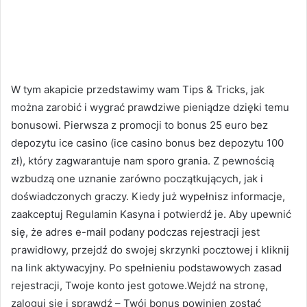
W tym akapicie przedstawimy wam Tips & Tricks, jak
można zarobić i wygrać prawdziwe pieniądze dzięki temu
bonusowi. Pierwsza z promocji to bonus 25 euro bez
depozytu ice casino (ice casino bonus bez depozytu 100
zł), który zagwarantuje nam sporo grania. Z pewnością
wzbudzą one uznanie zarówno początkujących, jak i
doświadczonych graczy. Kiedy już wypełnisz informacje,
zaakceptuj Regulamin Kasyna i potwierdź je. Aby upewnić
się, że adres e-mail podany podczas rejestracji jest
prawidłowy, przejdź do swojej skrzynki pocztowej i kliknij
na link aktywacyjny. Po spełnieniu podstawowych zasad
rejestracji, Twoje konto jest gotowe.Wejdź na stronę,
zaloguj się i sprawdź – Twój bonus powinien zostać