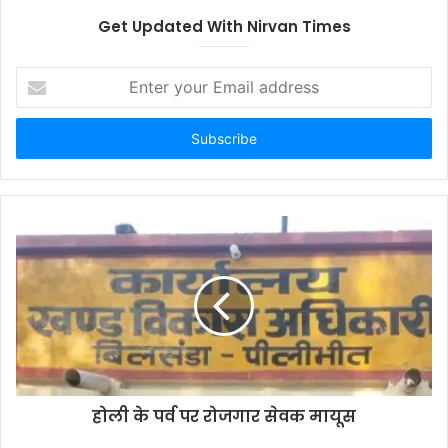
Get Updated With Nirvan Times
E
n
t
e
r
y
o
u
r
E
m
a
i
l
a
d
d
होली के पर्व पर रोजगार सेवक मायूस
r