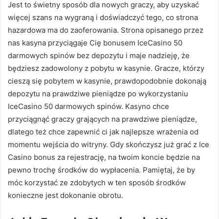
Jest to świetny sposób dla nowych graczy, aby uzyskać
więcej szans na wygraną i doświadczyć tego, co strona
hazardowa ma do zaoferowania. Strona opisanego przez
nas kasyna przyciągaje Cię bonusem IceCasino 50
darmowych spinów bez depozytu i maje nadzieję, że
będziesz zadowolony z pobytu w kasynie. Gracze, którzy
cieszą się pobytem w kasynie, prawdopodobnie dokonają
depozytu na prawdziwe pieniądze po wykorzystaniu
IceCasino 50 darmowych spinów. Kasyno chce
przyciągnąć graczy grających na prawdziwe pieniądze,
dlatego też chce zapewnić ci jak najlepsze wrażenia od
momentu wejścia do witryny. Gdy skończysz już grać z Ice
Casino bonus za rejestrację, na twoim koncie będzie na
pewno trochę środków do wypłacenia. Pamiętaj, że by
móc korzystać ze zdobytych w ten sposób środków
konieczne jest dokonanie obrotu.