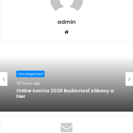
admin
W
e
b
s
i
t
Uncategorized
e
18 hours ago
Uncategorized
Online kasína 2026 Budúcnosť zábavy a
18 hours ago
hier
Online kasína 2026 Budúcnosť