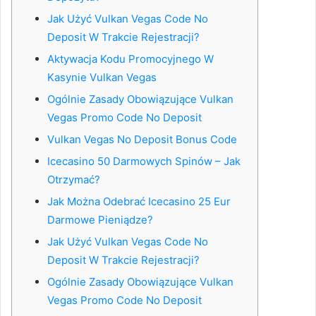
Jak Użyć Vulkan Vegas Code No
Deposit W Trakcie Rejestracji?
Aktywacja Kodu Promocyjnego W
Kasynie Vulkan Vegas
Ogólnie Zasady Obowiązujące Vulkan
Vegas Promo Code No Deposit
Vulkan Vegas No Deposit Bonus Code
Icecasino 50 Darmowych Spinów – Jak
Otrzymać?
Jak Można Odebrać Icecasino 25 Eur
Darmowe Pieniądze?
Jak Użyć Vulkan Vegas Code No
Deposit W Trakcie Rejestracji?
Ogólnie Zasady Obowiązujące Vulkan
Vegas Promo Code No Deposit