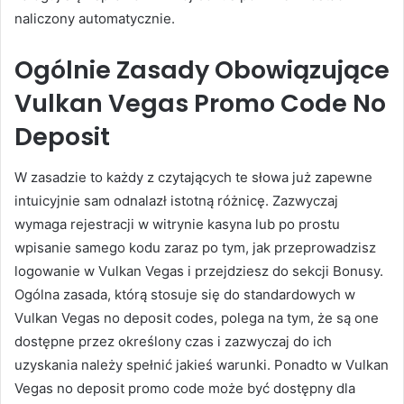
naliczony automatycznie.
Ogólnie Zasady Obowiązujące
Vulkan Vegas Promo Code No
Deposit
W zasadzie to każdy z czytających te słowa już zapewne
intuicyjnie sam odnalazł istotną różnicę. Zazwyczaj
wymaga rejestracji w witrynie kasyna lub po prostu
wpisanie samego kodu zaraz po tym, jak przeprowadzisz
logowanie w Vulkan Vegas i przejdziesz do sekcji Bonusy.
Ogólna zasada, którą stosuje się do standardowych w
Vulkan Vegas no deposit codes, polega na tym, że są one
dostępne przez określony czas i zazwyczaj do ich
uzyskania należy spełnić jakieś warunki. Ponadto w Vulkan
Vegas no deposit promo code może być dostępny dla