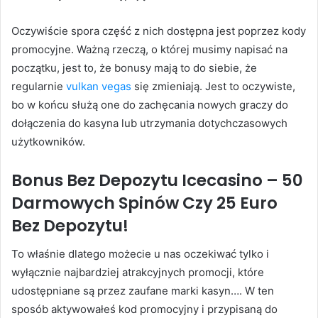
Oczywiście spora część z nich dostępna jest poprzez kody
promocyjne. Ważną rzeczą, o której musimy napisać na
początku, jest to, że bonusy mają to do siebie, że
regularnie
vulkan vegas
się zmieniają. Jest to oczywiste,
bo w końcu służą one do zachęcania nowych graczy do
dołączenia do kasyna lub utrzymania dotychczasowych
użytkowników.
Bonus Bez Depozytu Icecasino – 50
Darmowych Spinów Czy 25 Euro
Bez Depozytu!
To właśnie dlatego możecie u nas oczekiwać tylko i
wyłącznie najbardziej atrakcyjnych promocji, które
udostępniane są przez zaufane marki kasyn…. W ten
sposób aktywowałeś kod promocyjny i przypisaną do