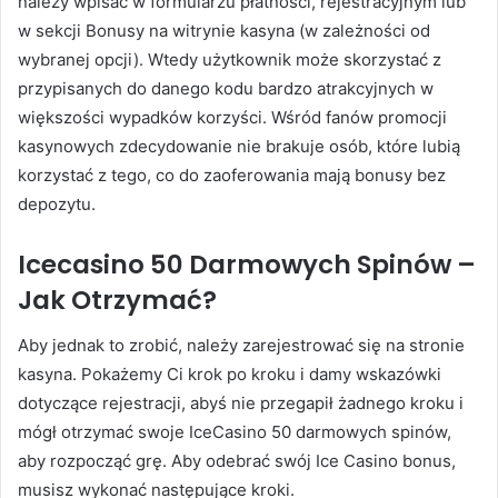
należy wpisać w formularzu płatności, rejestracyjnym lub
w sekcji Bonusy na witrynie kasyna (w zależności od
wybranej opcji). Wtedy użytkownik może skorzystać z
przypisanych do danego kodu bardzo atrakcyjnych w
większości wypadków korzyści. Wśród fanów promocji
kasynowych zdecydowanie nie brakuje osób, które lubią
korzystać z tego, co do zaoferowania mają bonusy bez
depozytu.
Icecasino 50 Darmowych Spinów –
Jak Otrzymać?
Aby jednak to zrobić, należy zarejestrować się na stronie
kasyna. Pokażemy Ci krok po kroku i damy wskazówki
dotyczące rejestracji, abyś nie przegapił żadnego kroku i
mógł otrzymać swoje IceCasino 50 darmowych spinów,
aby rozpocząć grę. Aby odebrać swój Ice Casino bonus,
musisz wykonać następujące kroki.