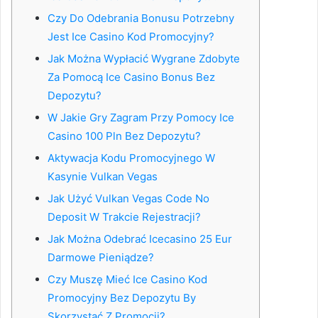
Czy Do Odebrania Bonusu Potrzebny
Jest Ice Casino Kod Promocyjny?
Jak Można Wypłacić Wygrane Zdobyte
Za Pomocą Ice Casino Bonus Bez
Depozytu?
W Jakie Gry Zagram Przy Pomocy Ice
Casino 100 Pln Bez Depozytu?
Aktywacja Kodu Promocyjnego W
Kasynie Vulkan Vegas
Jak Użyć Vulkan Vegas Code No
Deposit W Trakcie Rejestracji?
Jak Można Odebrać Icecasino 25 Eur
Darmowe Pieniądze?
Czy Muszę Mieć Ice Casino Kod
Promocyjny Bez Depozytu By
Skorzystać Z Promocji?