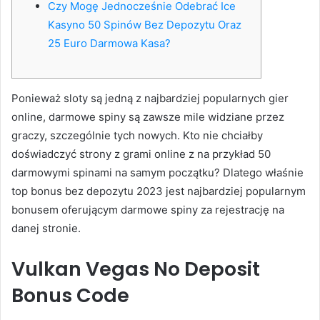
Czy Mogę Jednocześnie Odebrać Ice
Kasyno 50 Spinów Bez Depozytu Oraz
25 Euro Darmowa Kasa?
Ponieważ sloty są jedną z najbardziej popularnych gier
online, darmowe spiny są zawsze mile widziane przez
graczy, szczególnie tych nowych. Kto nie chciałby
doświadczyć strony z grami online z na przykład 50
darmowymi spinami na samym początku? Dlatego właśnie
top bonus bez depozytu 2023 jest najbardziej popularnym
bonusem oferującym darmowe spiny za rejestrację na
danej stronie.
Vulkan Vegas No Deposit
Bonus Code