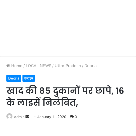
Home
/
LOCAL NEWS
/
Uttar Pradesh
/
Deoria
Deoria
क्राइम
खाद की 85 दुकानों पर छापे, 16
के लाइसें निलंबित,
admin
S
January 11, 2020
0
e
n