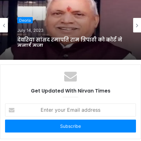
i
t
Deoria
e
July 14, 2023
देवरिया सांसद रमापति राम त्रिपाठी को कोर्ट ने
सुनाई सजा
Get Updated With Nirvan Times
E
n
t
e
r
y