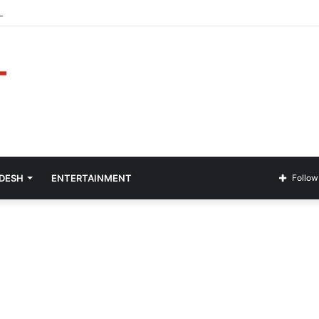
Guía Completa para Apostar Inteligentemente
ADESH
ENTERTAINMENT
Follow