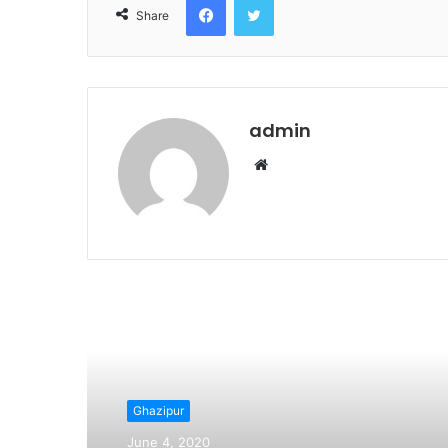
Share
admin
Website
Read Next
Ghazipur
June 4, 2020