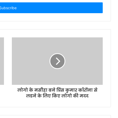
मोदी किट के रूप में बंटी राहत सामग्री
कपड़े की तीन मंजिला दुकान में आग लगने
से मालिक की मौत
डाँ.सत्य प्रकाश ने प्राचार्य का पदभार ग्रहण
किया,डाँ. श्री प्रकाश सेवानिवृत
गाजीपुर(शमीम अंसारी)।एमआर0 डी0
गाजीपुर मे कोरोना मीटर बढ़ने से लोग
भयभीत
लोगो के मसीहा बने प्रिंस कुमार कॉरोंना से
लडने के लिए किए लोगो की मदद
भाजपा कार्यकर्ताओं ने मास्क बांटने के साथ
साथ लोगों को कोरोना के प्रति जागरूक
किया