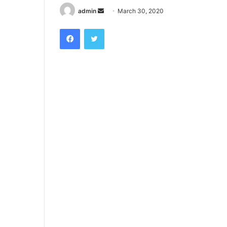
Send
admin
March 30, 2020
an
Facebook
Twitter
email