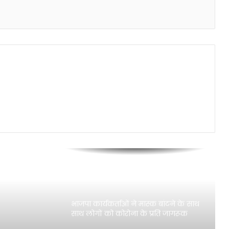
मोदी किट के रूप में बंटी राहत सामग्री
कपड़े की तीन मंजिला दुकान में आग लगने
से मालिक की मौत
डाँ.सत्य प्रकाश ने प्राचार्य का पदभार ग्रहण
किया,डाँ. श्री प्रकाश सेवानिवृत
गाजीपुर(शमीम अंसारी)।एमआर0 डी0
गाजीपुर मे कोरोना मीटर बढ़ने से लोग
भयभीत
भाजपा कार्यकर्ताओं ने मास्क बांटने के साथ
साथ लोगों को कोरोना के प्रति जागरूक
किया