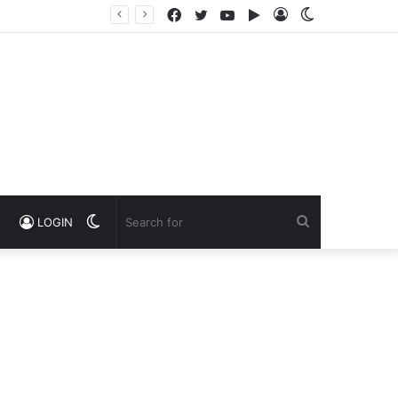
Facebook
Twitter
YouTube
Google
Log
Switch
Play
In
skin
Switch
Search
LOGIN
skin
for