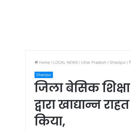
Home
/
LOCAL NEWS
/
Uttar Pradesh
/
Ghazipur
/
ज
Ghazipur
जिला बेसिक शिक्षा
द्वारा खाद्यान्न राह
किया,