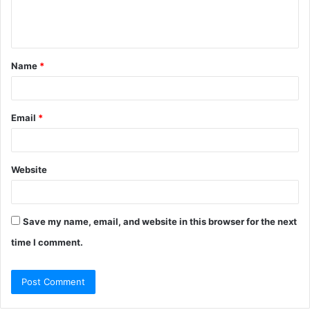
e
n
t
Name
*
*
Email
*
Website
Save my name, email, and website in this browser for the next
time I comment.