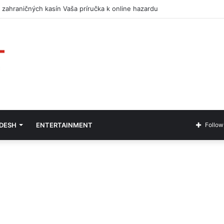
 zahraničných kasín Vaša príručka k online hazardu
ADESH
ENTERTAINMENT
Follow