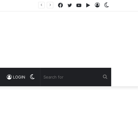
Facebook
Twitter
YouTube
Google
Log
Switch
Play
In
skin
Switch
Search
LOGIN
skin
for