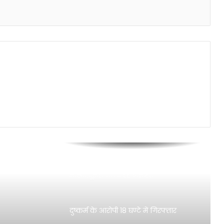
मुंबई : आवश्यक मुद्दों को लेकर मनीष दुबे
ने शरद पवार को दिया निवेदन पत्र
मुंबई : आदित्य ठाकरे ने दी स्व. अशोक
खैरनार के परिवार को सांत्वना
मुंबई : जन्मदिन पर कोरोना से मुक्ति के
लिए प्रार्थना करने की अपील
चौकी के दीवान जी खुद नहीं लगाते
मास्क,दूसरों को दे रहे नसीहत
दुष्कर्म के आरोपी 18 घण्टे में गिरफ्तार