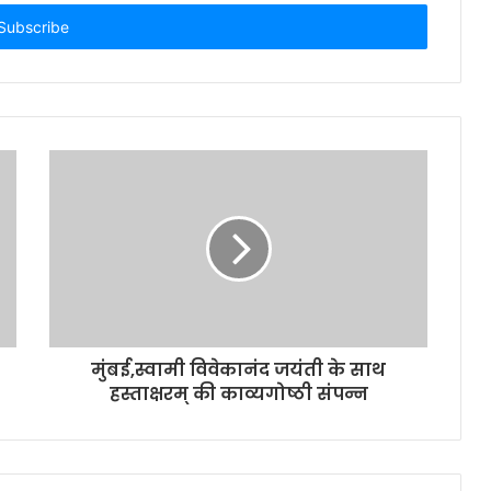
मुंबई : आवश्यक मुद्दों को लेकर मनीष दुबे
ने शरद पवार को दिया निवेदन पत्र
मुंबई : आदित्य ठाकरे ने दी स्व. अशोक
खैरनार के परिवार को सांत्वना
मुंबई : जन्मदिन पर कोरोना से मुक्ति के
लिए प्रार्थना करने की अपील
चौकी के दीवान जी खुद नहीं लगाते
मुंबई,स्वामी विवेकानंद जयंती के साथ
मास्क,दूसरों को दे रहे नसीहत
हस्ताक्षरम् की काव्यगोष्ठी संपन्न
दुष्कर्म के आरोपी 18 घण्टे में गिरफ्तार