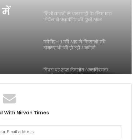
में
निजी कंपनी से धनउगाही के लिए एक
पोर्टल ने प्रकाशित की झूठी खबर
कोविड-19 की आड़ में किसानों की
समस्याओं की हो रही अनदेखी
विषय पर सप्त दिवसीय अन्तर्विषयक
कार्यशाला के तीसरे दिन कार्यक्रम का हुआ
सजीव प्रसारण
पत्रकारिता जगत के पुरोधा रामगोपाल
विशारद नहीं रहे
 With Nirvan Times
श्रेया त्रिपाठी ने 89% अंक लाकर स्कूल और
क्षेत्र का नाम किया रोशन