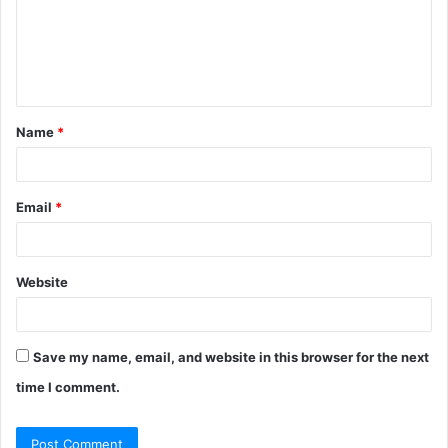
m
e
n
t
Name
*
*
Email
*
Website
Save my name, email, and website in this browser for the next
time I comment.