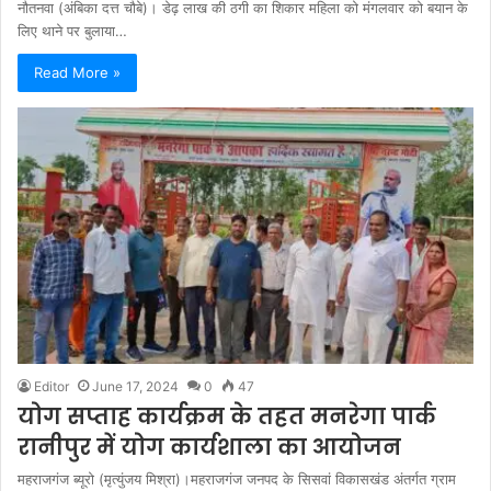
नौतनवा (अंबिका दत्त चौबे)। डेढ़ लाख की ठगी का शिकार महिला को मंगलवार को बयान के
लिए थाने पर बुलाया…
Read More »
Editor
June 17, 2024
0
47
योग सप्ताह कार्यक्रम के तहत मनरेगा पार्क
रानीपुर में योग कार्यशाला का आयोजन
महराजगंज ब्यूरो (मृत्युंजय मिश्रा)।महराजगंज जनपद के सिसवां विकासखंड अंतर्गत ग्राम