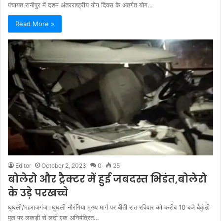
पंचायत रानीपुर में दशम अंतरराष्ट्रीय योग दिवस के अंतर्गत योग…
Read More »
Editor
October 2, 2023
0
25
बोलेरो और ट्रैक्टर में हुई जबदस्त भिडंत,बोलेरो
के उड़े परखच्चे
घुघली/महराजगंज।घुघली नौरंगिया मुख्य मार्ग पर बीती रात रविवार को करीब 10 बजे बैकुंठी
पुल पर लकड़ी से लदी एक अनियंत्रित…