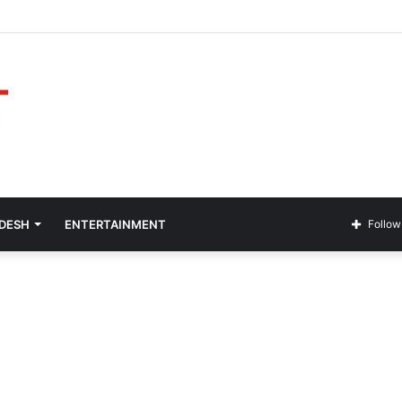
a 2026 Budúcnosť zábavy a hier
ADESH
ENTERTAINMENT
Follow