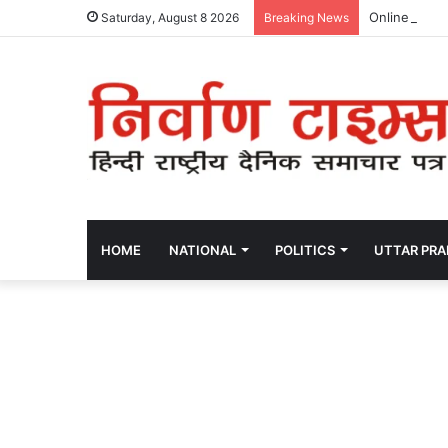
Online kasín
Saturday, August 8 2026
Breaking News
HOME
NATIONAL
POLITICS
UTTAR PR