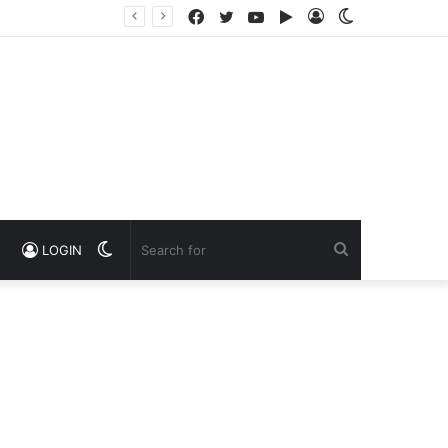
Facebook
Twitter
YouTube
Google
Log
Switch
Play
In
skin
Switch
Search
LOGIN
skin
for