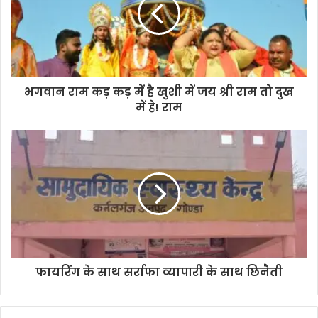
a
i
l
a
d
d
भगवान राम कड़ कड़ में है खुशी में जय श्री राम तो दुख
r
में हे! राम
e
s
s
फायरिंग के साथ सर्राफा व्यापारी के साथ छिनैती