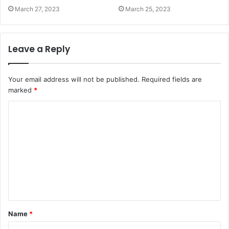
March 27, 2023
March 25, 2023
Leave a Reply
Your email address will not be published.
Required fields are
marked
*
C
o
m
m
e
n
t
Name
*
*