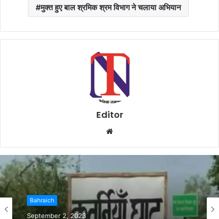
मुक्त हुए बाल श्रमिक श्रम विभाग ने चलाया अभियान
Editor
W
e
b
s
i
t
e
Bahraich
Bahraich