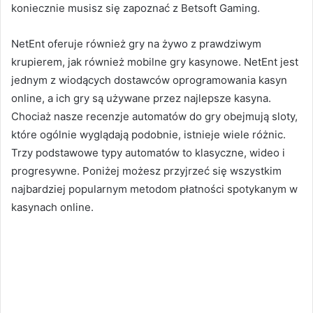
koniecznie musisz się zapoznać z Betsoft Gaming.
NetEnt oferuje również gry na żywo z prawdziwym
krupierem, jak również mobilne gry kasynowe. NetEnt jest
jednym z wiodących dostawców oprogramowania kasyn
online, a ich gry są używane przez najlepsze kasyna.
Chociaż nasze recenzje automatów do gry obejmują sloty,
które ogólnie wyglądają podobnie, istnieje wiele różnic.
Trzy podstawowe typy automatów to klasyczne, wideo i
progresywne. Poniżej możesz przyjrzeć się wszystkim
najbardziej popularnym metodom płatności spotykanym w
kasynach online.