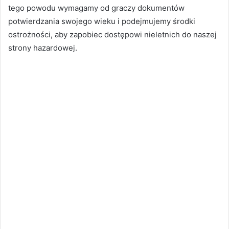
tego powodu wymagamy od graczy dokumentów
potwierdzania swojego wieku i podejmujemy środki
ostrożności, aby zapobiec dostępowi nieletnich do naszej
strony hazardowej.