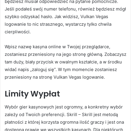
będziesz musiał odpowiedzieć na pytanie pomocnicze.
Jeśli podałeś swój numer telefonu, również będziesz mógł
szybko odzyskać hasło. Jak widzisz, Vulkan Vegas
logowanie to nic strasznego, wystarczy tylko chwila
cierpliwości.
Wpisz nazwę kasyna online w Twojej przeglądarce,
zostaniesz przeniesiony na jego stronę główną. Zobaczysz
tam duży, biały przycisk w owalnym kształcie, a w środku
widać napis „zaloguj się”. W tym momencie zostaniesz
przeniesiony na stronę Vulkan Vegas logowanie.
Limity Wypłat
Wybór gier kasynowych jest ogromny, a konkretny wybór
zależy od Twoich preferencji. Skrill – Skrill jest metodą
płatności z której korzysta ogromna ilość graczy i jest ona
dostępna prawie we wszystkich kasynach. Dla niektórych