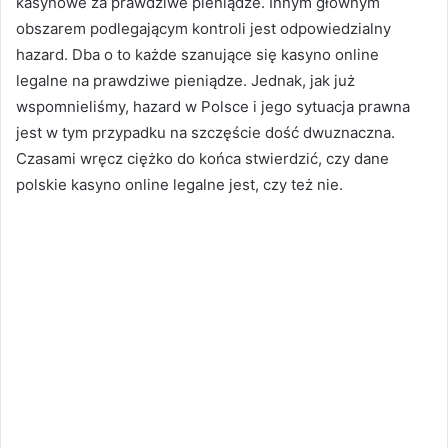
kasynowe za prawdziwe pieniądze. Innym głównym
obszarem podlegającym kontroli jest odpowiedzialny
hazard. Dba o to każde szanujące się kasyno online
legalne na prawdziwe pieniądze. Jednak, jak już
wspomnieliśmy, hazard w Polsce i jego sytuacja prawna
jest w tym przypadku na szczęście dość dwuznaczna.
Czasami wręcz ciężko do końca stwierdzić, czy dane
polskie kasyno online legalne jest, czy też nie.