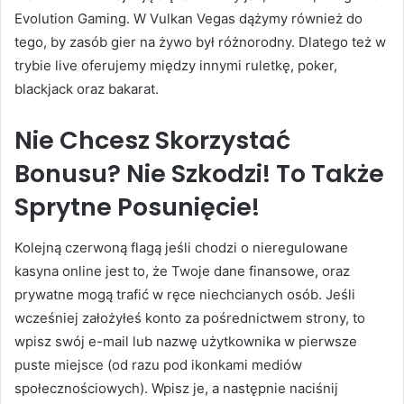
Evolution Gaming. W Vulkan Vegas dążymy również do
tego, by zasób gier na żywo był różnorodny. Dlatego też w
trybie live oferujemy między innymi ruletkę, poker,
blackjack oraz bakarat.
Nie Chcesz Skorzystać
Bonusu? Nie Szkodzi! To Także
Sprytne Posunięcie!
Kolejną czerwoną flagą jeśli chodzi o nieregulowane
kasyna online jest to, że Twoje dane finansowe, oraz
prywatne mogą trafić w ręce niechcianych osób. Jeśli
wcześniej założyłeś konto za pośrednictwem strony, to
wpisz swój e-mail lub nazwę użytkownika w pierwsze
puste miejsce (od razu pod ikonkami mediów
społecznościowych). Wpisz je, a następnie naciśnij