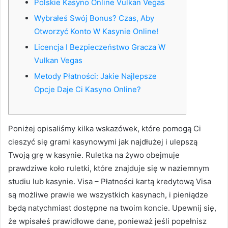
Polskie Kasyno Online Vulkan Vegas
Wybrałeś Swój Bonus? Czas, Aby
Otworzyć Konto W Kasynie Online!
Licencja I Bezpieczeństwo Gracza W
Vulkan Vegas
Metody Płatności: Jakie Najlepsze
Opcje Daje Ci Kasyno Online?
Poniżej opisaliśmy kilka wskazówek, które pomogą Ci
cieszyć się grami kasynowymi jak najdłużej i ulepszą
Twoją grę w kasynie. Ruletka na żywo obejmuje
prawdziwe koło ruletki, które znajduje się w naziemnym
studiu lub kasynie. Visa – Płatności kartą kredytową Visa
są możliwe prawie we wszystkich kasynach, i pieniądze
będą natychmiast dostępne na twoim koncie. Upewnij się,
że wpisałeś prawidłowe dane, ponieważ jeśli popełnisz