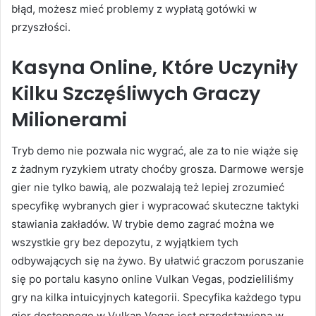
błąd, możesz mieć problemy z wypłatą gotówki w
przyszłości.
Kasyna Online, Które Uczyniły
Kilku Szczęśliwych Graczy
Milionerami
Tryb demo nie pozwala nic wygrać, ale za to nie wiąże się
z żadnym ryzykiem utraty choćby grosza. Darmowe wersje
gier nie tylko bawią, ale pozwalają też lepiej zrozumieć
specyfikę wybranych gier i wypracować skuteczne taktyki
stawiania zakładów. W trybie demo zagrać można we
wszystkie gry bez depozytu, z wyjątkiem tych
odbywających się na żywo. By ułatwić graczom poruszanie
się po portalu kasyno online Vulkan Vegas, podzieliliśmy
gry na kilka intuicyjnych kategorii. Specyfika każdego typu
gier dostępnego w Vulkan Vegas jest przedstawiona w