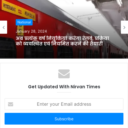
s
i
t
National
e
November 28, 2023
Bpsc tre admit card issue by 2decmber
बिहार शिक्षक भर्ती का आ गया एडमिट कार्ड
,जल्द करे डाउनलोड
Get Updated With Nirvan Times
E
n
t
e
r