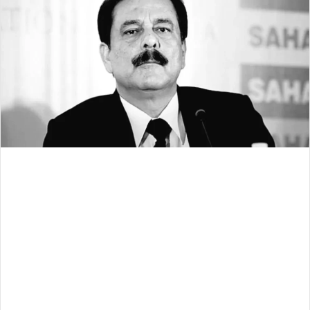
d
a
n
e
m
a
i
l