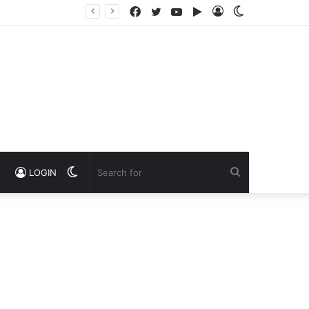
Facebook
Twitter
YouTube
Google
Log
Switch
Play
In
skin
Switch
Search
LOGIN
skin
for