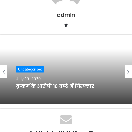
admin
W
e
b
s
i
t
e
Uncategorised
July 19, 2020
दुष्कर्म के आरोपी 18 घण्टे में गिरफ्तार