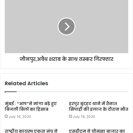
s
s
जौनपुर,अवैध शराब के साथ तस्कर गिरफ्तार
Related Articles
मुंबई : “आप”ने मांगा बढ़े हुए
हरपुर बुदहट थाने में तैनात
बिजली बिलों का हिसाब
सिपाही की इलाज के दौरान मौत
July 16, 2020
July 16, 2020
राष्ट्रीय कायस्थ एकता मंच ने
एसडीएम ने चौमुखा बाजार का