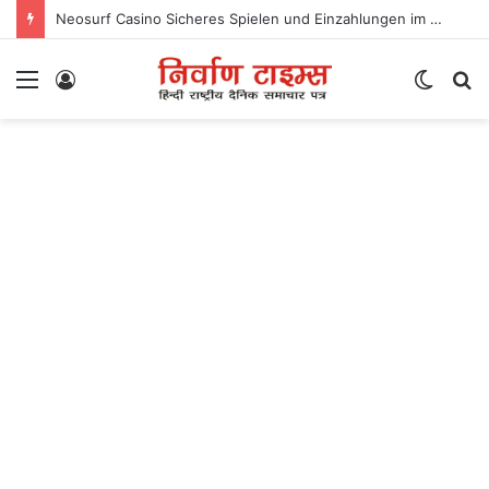
Neosurf Casino Sicheres Spielen und Einzahlungen im Online-Casino
Menu
Log
Switc
S
In
skin
fo