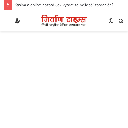
Kasina a online hazard Jak vybrat to nejlepší zahraniční kasino
Menu
Log
Switc
S
In
skin
fo