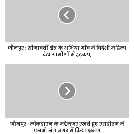
E
m
a
i
l
a
d
d
जौनपुर : सीमावर्ती क्षेत्र के अभिया गाँव में विदेशी महिला
r
देख ग्रामीणों में हड़कंप,
e
s
s
जौनपुर : लॉकडाउन के मद्देनजर रखते हुए एसडीएम ने
एसओ संग नगर में किया भ्रमण