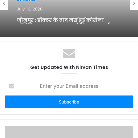
July 16, 2020
जौनपुर : डॉक्टर के बाद नर्स हुई कोरोना
पॉजिटिव, सदर अस्पताल को किया गया सील
Get Updated With Nirvan Times
E
n
t
e
r
y
o
u
r