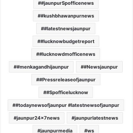
#jaunpurSpofficenews
#kushbhawanpurnews
#latestnewsjaunpur
#lucknowbudgetreport
#lucknowdmofficenews
#menkagandhijaunpur
#Newsjaunpur
#Pressreleaseofjaunpur
#Spofficelucknow
#todaynewsofjaunpur #latestnewsofjaunpur
jaunpur24×7news
jaunpurlatestnews
jaunpurmedia
ws