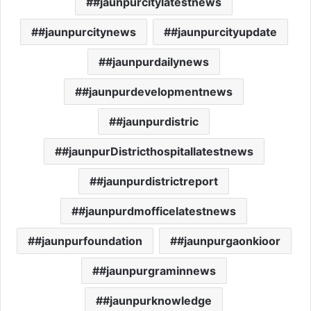
#jaunpurcitylatestnews
#jaunpurcitynews
#jaunpurcityupdate
#jaunpurdailynews
#jaunpurdevelopmentnews
#jaunpurdistric
#jaunpurDistricthospitallatestnews
#jaunpurdistrictreport
#jaunpurdmofficelatestnews
#jaunpurfoundation
#jaunpurgaonkioor
#jaunpurgraminnews
#jaunpurknowledge