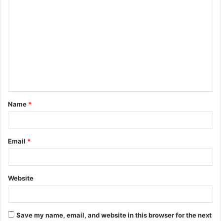
C
o
m
m
e
n
t
Name
*
*
Email
*
Website
Save my name, email, and website in this browser for the next