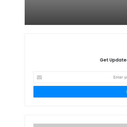
Get Updated
Enter
your
Email
address