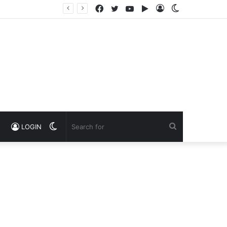
Facebook
Twitter
YouTube
Google
Log
Switch
Play
In
skin
Switch
Search
LOGIN
skin
for