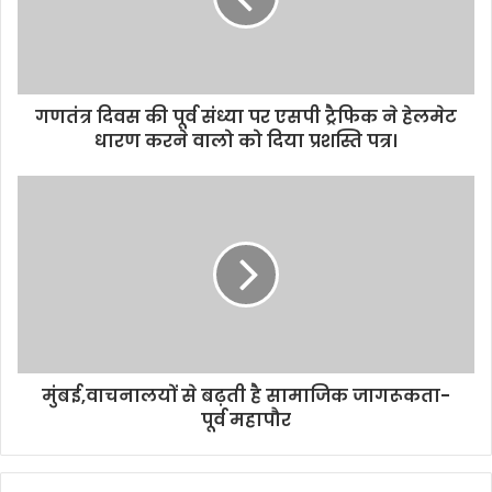
i
l
a
d
d
गणतंत्र दिवस की पूर्व संध्या पर एसपी ट्रैफिक ने हेलमेट
r
धारण करने वालो को दिया प्रशस्ति पत्र।
e
s
s
मुंबई,वाचनालयों से बढ़ती है सामाजिक जागरूकता-
पूर्व महापौर