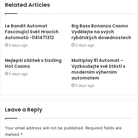
Related Articles
Le Bandit Automat
Big Bass Bonanza Casino
Fascinující Svět Hracích
Vydělejte na svých
Automatů -1141471312
rybářských dovednostech
5 days ago
5 days ago
Nejlepší zážitek v Sizzling
Multiplay 81 Automat –
Hot Casino
Vyzkoušejte své štěstí s
moderním výherním
5 days ago
automatem
5 days ago
Leave a Reply
Your email address will not be published.
Required fields are
marked
*