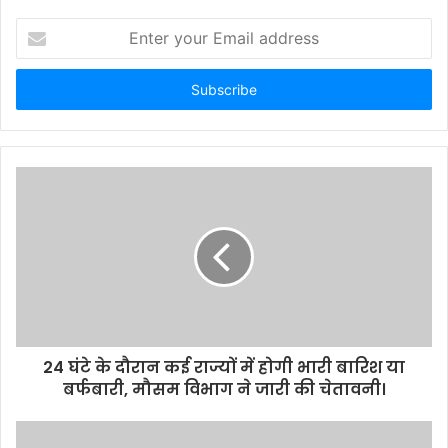
E
n
t
e
r
y
o
u
r
E
m
a
i
l
a
d
d
24 घंटे के दौरान कई राज्यों में होगी भारी बारिश या
r
बर्फबारी, मौसम विभाग ने जारी की चेतावनी।
e
s
s