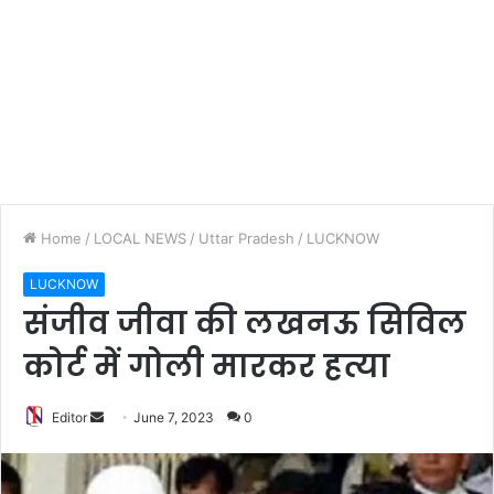
Home
/
LOCAL NEWS
/
Uttar Pradesh
/
LUCKNOW
LUCKNOW
संजीव जीवा की लखनऊ सिविल
कोर्ट में गोली मारकर हत्या
Editor
S
June 7, 2023
0
e
n