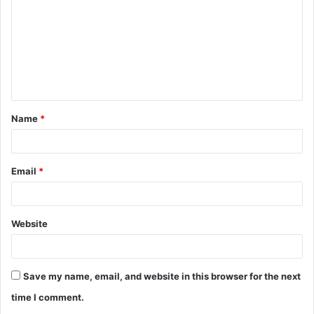
m
m
e
n
t
Name
*
*
Email
*
Website
Save my name, email, and website in this browser for the next
time I comment.