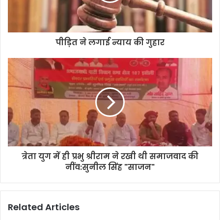
l
a
d
d
पीड़ित ने लगाई न्याय की गुहार
r
e
s
s
त्रेता युग में ही प्रभु श्रीराम ने रखी थी समाजवाद की
नींव:सुनील सिंह "साजन"
Related Articles