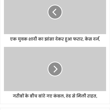
E
m
a
i
l
a
d
d
एक युवक शादी का झांसा देकर हुआ फरार, केस दर्ज,
r
e
s
s
गरीबों के बीच बांटे गए कंबल, ठंड से मिली राहत,