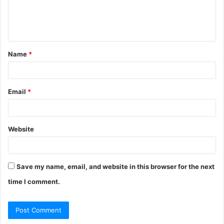
e
n
t
Name
*
*
Email
*
Website
Save my name, email, and website in this browser for the next
time I comment.