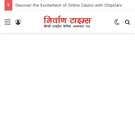
Discover the Excitement of Online Casino with Chipstars
Menu
Log
Switc
S
In
skin
fo