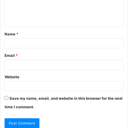
m
e
n
t
Name
*
*
Email
*
Website
Save my name, email, and website in this browser for the next
time I comment.