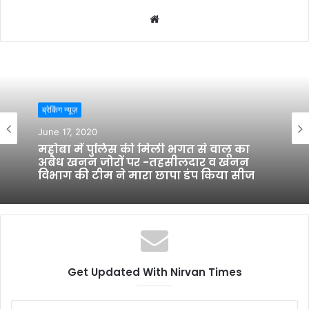
W
e
b
s
i
t
ब्रेकिंग न्यूज़
e
June 17, 2020
महोबा में पुलिस की मिली भगत से वालू का
अबैध खनन जोरों पर -तहसीलदार व खनन
विभाग की टीम ने मारा छापा डंप किया सीज
Get Updated With Nirvan Times
E