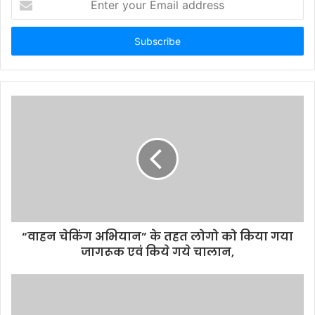
n
t
e
r
y
o
u
r
E
m
a
i
l
a
d
d
“वाहन चेकिंग अभियान” के तहत लोगो को किया गया
r
जागरूक एवं किये गये चालान,
e
s
s