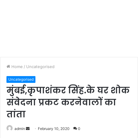
Home
/
Uncategorised
Uncategorised
मुंबई,कृपाशंकर सिंह.के घर शोक
संवेदना प्रकट करनेवालों का
तांता
admin
S
February 10, 2020
0
e