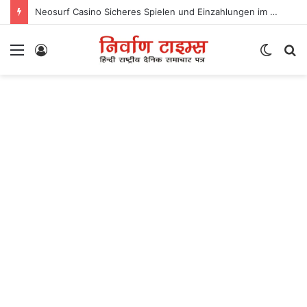
Neosurf Casino Sicheres Spielen und Einzahlungen im Online-Casino
Menu
Log
Switc
S
In
skin
fo