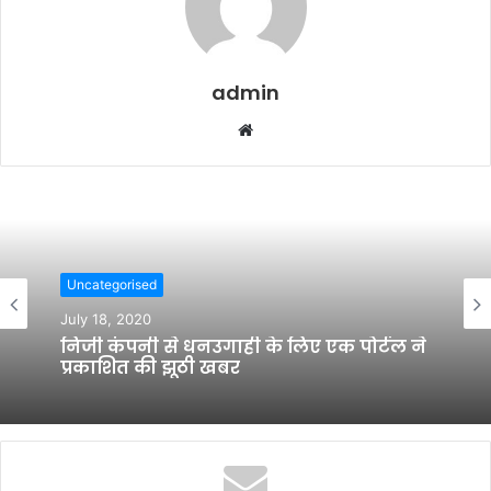
admin
W
e
b
s
i
t
Uncategorised
e
July 18, 2020
निजी कंपनी से धनउगाही के लिए एक पोर्टल ने
प्रकाशित की झूठी खबर