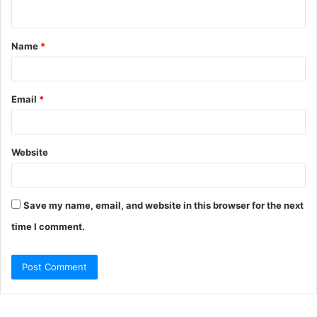
n
t
Name
*
*
Email
*
Website
Save my name, email, and website in this browser for the next
time I comment.