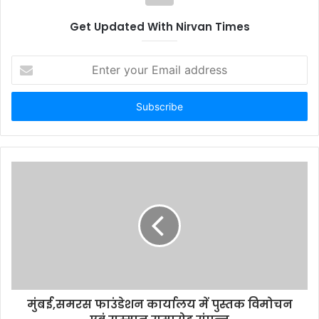
Get Updated With Nirvan Times
E
n
t
e
r
y
o
u
r
E
m
a
i
l
a
d
d
मुंबई,समरस फाउंडेशन कार्यालय में पुस्तक विमोचन
r