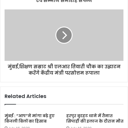
एवं सम्मान समारोह संपन्न
e
s
s
मुंबई,शिक्षण सम्राट श्री एलआर तिवारी चौक का उद्घाटन
करेंगे केंद्रीय मंत्री परसोत्तम रूपाला
Related Articles
मुंबई : “आप”ने मांगा बढ़े हुए
हरपुर बुदहट थाने में तैनात
बिजली बिलों का हिसाब
सिपाही की इलाज के दौरान मौत