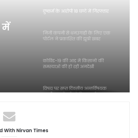
दुष्कर्म के आरोपी 18 घण्टे में गिरफ्तार
में
निजी कंपनी से धनउगाही के लिए एक
पोर्टल ने प्रकाशित की झूठी खबर
कोविड-19 की आड़ में किसानों की
समस्याओं की हो रही अनदेखी
विषय पर सप्त दिवसीय अन्तर्विषयक
कार्यशाला के तीसरे दिन कार्यक्रम का हुआ
सजीव प्रसारण
पत्रकारिता जगत के पुरोधा रामगोपाल
विशारद नहीं रहे
 With Nirvan Times