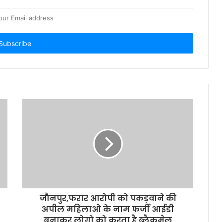
श्रेया त्रिपाठी ने 89% अंक लाकर स्कूल और
क्षेत्र का नाम किया रोशन
मुंबई : आवश्यक मुद्दों को लेकर मनीष दुबे
ने शरद पवार को दिया निवेदन पत्र
मुंबई : आदित्य ठाकरे ने दी स्व. अशोक
खैरनार के परिवार को सांत्वना
मुंबई : जन्मदिन पर कोरोना से मुक्ति के
लिए प्रार्थना करने की अपील
चौकी के दीवान जी खुद नहीं लगाते
जौनपुर,फरार आरोपी को पकड़वाने की
मास्क,दूसरों को दे रहे नसीहत
अपील महिलाओ के नाम फर्जी आईडी
बनाकर लोगो को करता है ब्लैकमेल