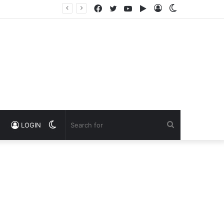
Facebook
Twitter
YouTube
Google
Log
Switch
Play
In
skin
Switch
Search
LOGIN
skin
for