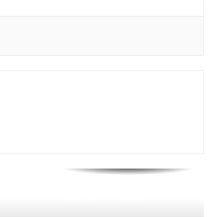
श्रेया त्रिपाठी ने 89% अंक लाकर स्कूल और
क्षेत्र का नाम किया रोशन
मुंबई : आवश्यक मुद्दों को लेकर मनीष दुबे
ने शरद पवार को दिया निवेदन पत्र
मुंबई : आदित्य ठाकरे ने दी स्व. अशोक
खैरनार के परिवार को सांत्वना
मुंबई : जन्मदिन पर कोरोना से मुक्ति के
लिए प्रार्थना करने की अपील
चौकी के दीवान जी खुद नहीं लगाते
मास्क,दूसरों को दे रहे नसीहत