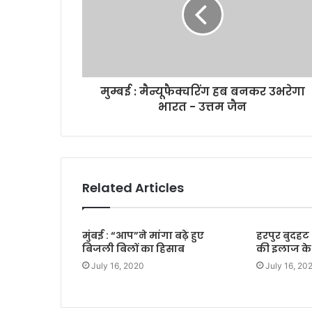
i
l
a
d
d
r
मुम्बई : मैन्यूफैक्चरिंग हब बनकर उभरेगा
e
भारत - उत्तम जैन
s
s
Related Articles
मुंबई : “आप”ने मांगा बढ़े हुए
हरपुर बुदहट 
बिजली बिलों का हिसाब
की इलाज के
July 16, 2020
July 16, 20