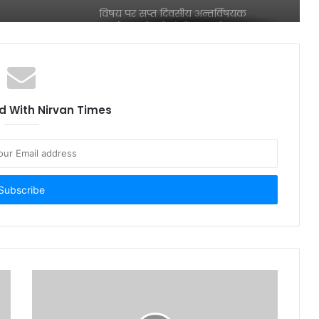
विषय पर सप्त दिवसीय अन्तर्विषयक
कार्यशाला के तीसरे दिन कार्यक्रम का हुआ
सजीव प्रसारण
पत्रकारिता जगत के पुरोधा रामगोपाल
विशारद नहीं रहे
 With Nirvan Times
श्रेया त्रिपाठी ने 89% अंक लाकर स्कूल और
क्षेत्र का नाम किया रोशन
मुंबई : आवश्यक मुद्दों को लेकर मनीष दुबे
ने शरद पवार को दिया निवेदन पत्र
मुंबई : आदित्य ठाकरे ने दी स्व. अशोक
खैरनार के परिवार को सांत्वना