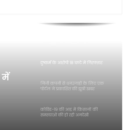
मुंबई : जन्मदिन पर कोरोना से मुक्ति के
लिए प्रार्थना करने की अपील
चौकी के दीवान जी खुद नहीं लगाते
मास्क,दूसरों को दे रहे नसीहत
दुष्कर्म के आरोपी 18 घण्टे में गिरफ्तार
में
निजी कंपनी से धनउगाही के लिए एक
पोर्टल ने प्रकाशित की झूठी खबर
कोविड-19 की आड़ में किसानों की
समस्याओं की हो रही अनदेखी