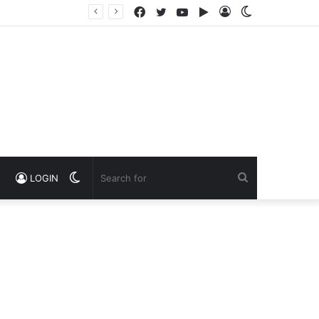
Facebook
Twitter
YouTube
Google
Log
Switch
Play
In
skin
Switch
Search
LOGIN
skin
for