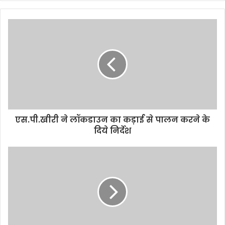
y
o
u
r
E
m
a
i
l
a
d
d
एस.पी.खीरी ने लॉकडाउन का कड़ाई से पालन करने के
r
दिये निर्देश
e
s
s