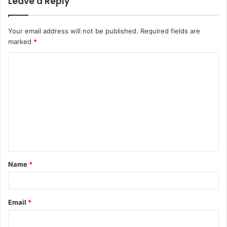
Leave a Reply
Your email address will not be published.
Required fields are
marked
*
C
o
m
m
e
n
t
Name
*
*
Email
*