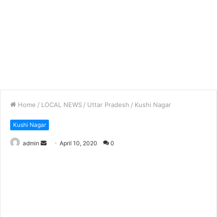
Home
/
LOCAL NEWS
/
Uttar Pradesh
/
Kushi Nagar
Kushi Nagar
Send
admin
April 10, 2020
0
an
email