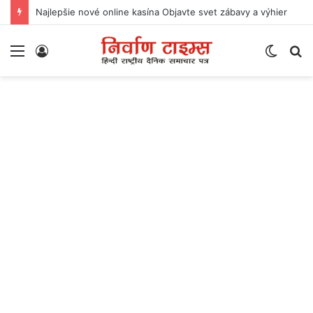
Najlepšie nové online kasína Objavte svet zábavy a výhier
Menu
Log
Switch
S
In
skin
fo