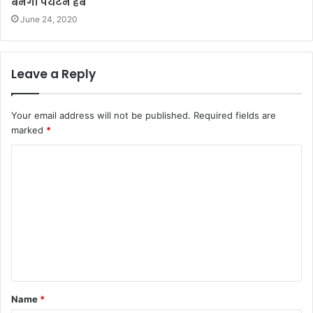
बनेगा पर्यटन हब
June 24, 2020
Leave a Reply
Your email address will not be published.
Required fields are
marked
*
C
o
m
m
e
n
t
Name
*
*