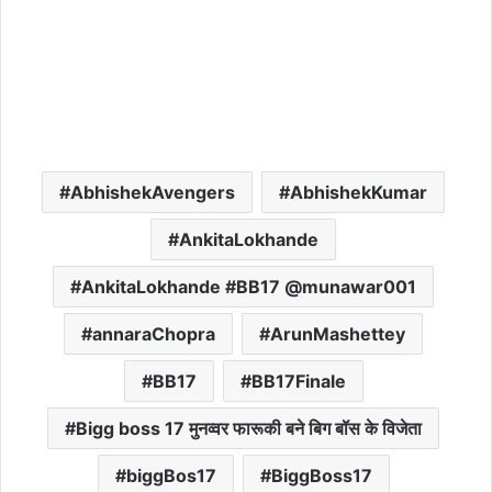
AbhishekAvengers
AbhishekKumar
AnkitaLokhande
AnkitaLokhande #BB17 @munawar001
annaraChopra
ArunMashettey
BB17
BB17Finale
Bigg boss 17 मुनव्वर फारूकी बने बिग बॉस के विजेता
biggBos17
BiggBoss17