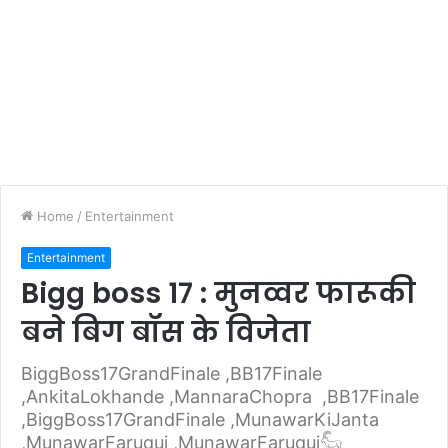
Home
/
Entertainment
Entertainment
Bigg boss 17 : मुनव्वर फारूकी
बने बिग बॉस के विजेता
BiggBoss17GrandFinale ,BB17Finale
,AnkitaLokhande ,MannaraChopra ,BB17Finale
,BiggBoss17GrandFinale ,MunawarKiJanta
,MunawarFaruqui ,MunawarFaruqui𓃵