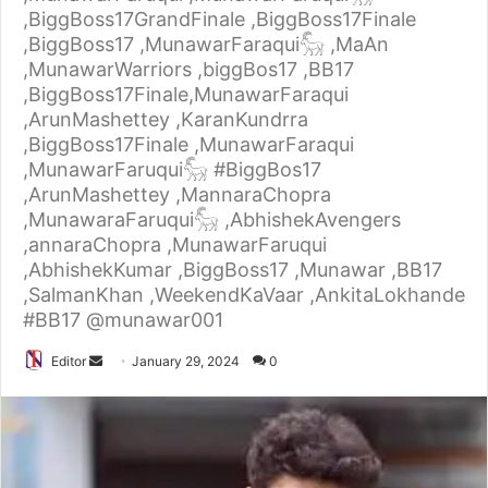
,BiggBoss17GrandFinale ,BiggBoss17Finale
,BiggBoss17 ,MunawarFaraqui𓃵 ,MaAn
,MunawarWarriors ,biggBos17 ,BB17
,BiggBoss17Finale,MunawarFaraqui
,ArunMashettey ,KaranKundrra
,BiggBoss17Finale ,MunawarFaraqui
,MunawarFaruqui𓃵 #BiggBos17
,ArunMashettey ,MannaraChopra
,MunawaraFaruqui𓃵 ,AbhishekAvengers
,annaraChopra ,MunawarFaruqui
,AbhishekKumar ,BiggBoss17 ,Munawar ,BB17
,SalmanKhan ,WeekendKaVaar ,AnkitaLokhande
#BB17 @munawar001
Editor
S
January 29, 2024
0
e
n
d
a