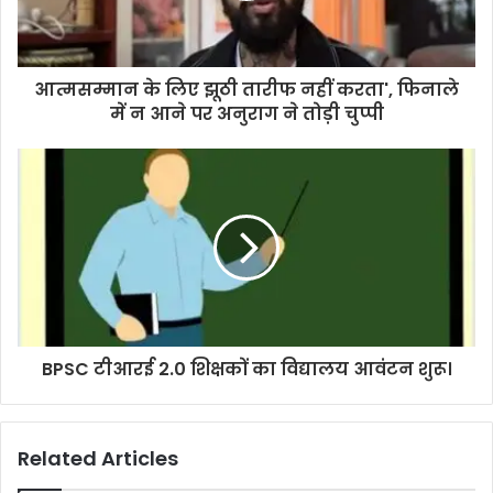
l
a
d
d
आत्मसम्मान के लिए झूठी तारीफ नहीं करता', फिनाले
r
में न आने पर अनुराग ने तोड़ी चुप्पी
e
s
s
BPSC टीआरई 2.0 शिक्षकों का विद्यालय आवंटन शुरू।
Related Articles