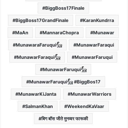
BiggBoss17Finale
BiggBoss17GrandFinale
KaranKundrra
MaAn
MannaraChopra
Munawar
MunawaraFaruqui𓃵
MunawarFaraqui
MunawarFaraqui𓃵
MunawarFaruqui
MunawarFaruqui𓃵
MunawarFaruqui𓃵 #BiggBos17
MunawarKiJanta
MunawarWarriors
SalmanKhan
WeekendKaVaar
बिग बॉस जीते मुनव्वर फारूकी