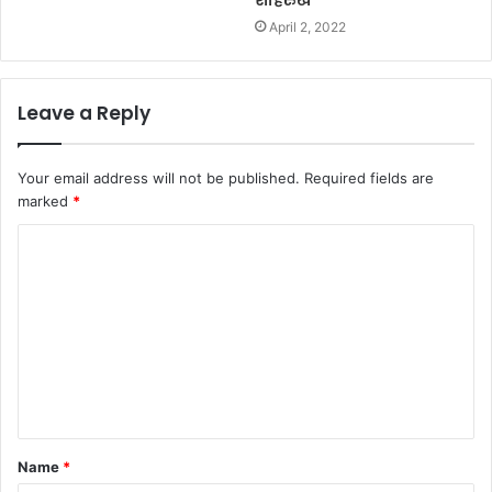
April 2, 2022
Leave a Reply
Your email address will not be published.
Required fields are
marked
*
C
o
m
m
e
n
t
Name
*
*