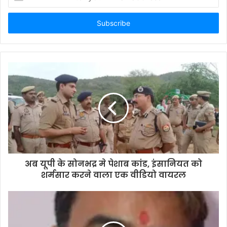
n
t
e
r
y
o
u
r
E
m
a
i
l
a
d
d
अब यूपी के सोनभद्र मे पेशाब कांड, इंसानियत को
r
शर्मसार करने वाला एक वीडियो वायरल
e
s
s