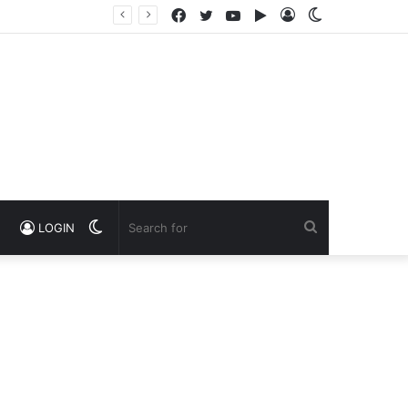
Facebook
Twitter
YouTube
Google
Log
Switch
Play
In
skin
Switch
Search
LOGIN
skin
for