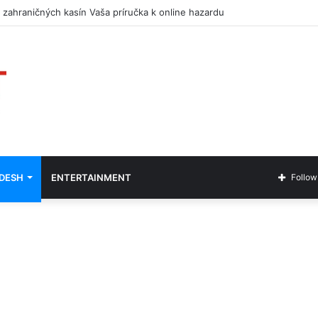
 zahraničných kasín Vaša príručka k online hazardu
ADESH
ENTERTAINMENT
Follow