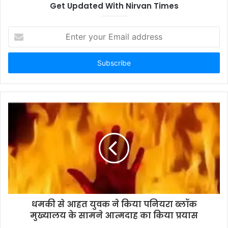
Get Updated With Nirvan Times
E
n
t
e
r
y
o
u
r
E
m
a
i
l
a
d
d
धमकी से आहत युवक ने किया पनियरा ब्लॉक
r
मुख्यालय के सामने आत्मदाह का किया प्रयास
e