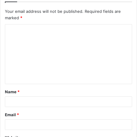
Your email address will not be published.
Required fields are
marked
*
C
o
m
m
e
n
t
Name
*
*
Email
*