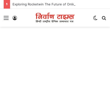
Exploring Rocketwin The Future of Online Gaming
Menu
Log
Switc
S
In
skin
fo