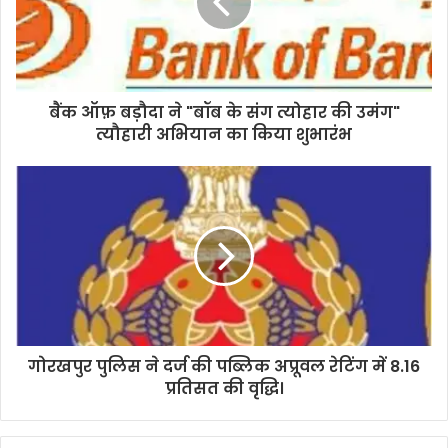
a
i
l
a
d
d
बैंक ऑफ़ बड़ौदा ने "बॉब के संग त्योहार की उमंग"
r
त्यौहारी अभियान का किया शुभारंभ
e
s
s
गोरखपुर पुलिस ने दर्ज की पब्लिक अप्रूवल रेटिंग में 8.16
प्रतिसत की वृद्धि।