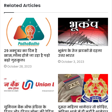
Related Articles
29 अक्टूबर का दिन है
भूकंप के तेज झटकों से दहला
खास,लॉन्च होने जा रहा है पढ़ो
उत्तर भारत
बढ़ो गुरुकुल।
October 3, 2023
October 28, 2023
यूनियन बैंक ऑफ इंडिया के
दूसरा महिला थानेदार तो छोड़िए,
टियर और ‘टियर बॉन्ड’ की रेटिंग
महिला थाने में ही नहीं है थानेदार