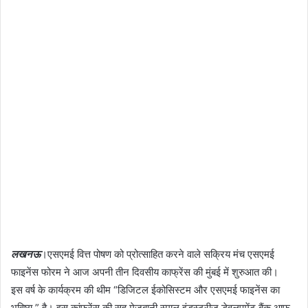
लखनऊ
।एसएमई वित्त पोषण को प्रोत्साहित करने वाले सक्रिय मंच एसएमई
फाइनेंस फोरम ने आज अपनी तीन दिवसीय काफ्रेंस की मुंबई में शुरुआत की।
इस वर्ष के कार्यक्रम की थीम “डिजिटल ईकोसिस्टम और एसएमई फाइनेंस का
भविष्य ” है। इस कांफ्रेंस की सह मेजबानी स्माल इंडस्ट्रीज डेवलपमेंट बैंक आफ