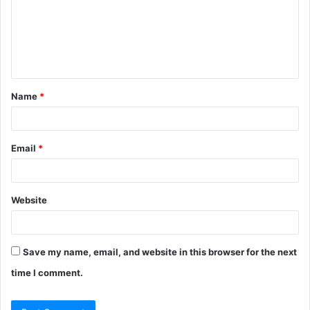
m
e
n
t
Name
*
*
Email
*
Website
Save my name, email, and website in this browser for the next
time I comment.