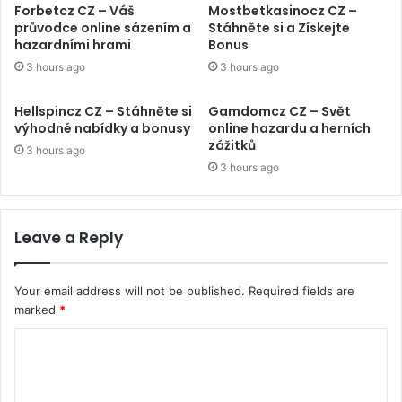
Forbetcz CZ – Váš
Mostbetkasinocz CZ –
průvodce online sázením a
Stáhněte si a Získejte
hazardními hrami
Bonus
3 hours ago
3 hours ago
Hellspincz CZ – Stáhněte si
Gamdomcz CZ – Svět
výhodné nabídky a bonusy
online hazardu a herních
zážitků
3 hours ago
3 hours ago
Leave a Reply
Your email address will not be published.
Required fields are
marked
*
C
o
m