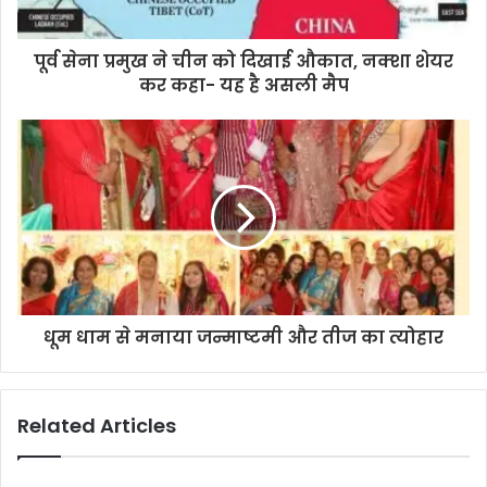
a
d
d
पूर्व सेना प्रमुख ने चीन को द‍िखाई औकात, नक्‍शा शेयर
r
कर कहा- यह है असली मैप
e
s
s
धूम धाम से मनाया जन्माष्टमी और तीज का त्योहार
Related Articles