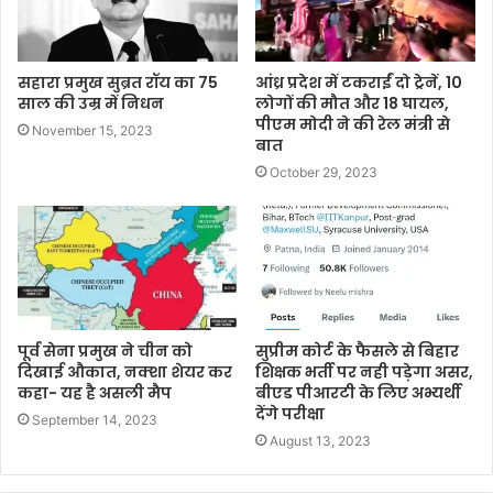
सहारा प्रमुख सुब्रत रॉय का 75
आंध्र प्रदेश में टकराईं दो ट्रेनें, 10
साल की उम्र में निधन
लोगों की मौत और 18 घायल,
पीएम मोदी ने की रेल मंत्री से
November 15, 2023
बात
October 29, 2023
पूर्व सेना प्रमुख ने चीन को
सुप्रीम कोर्ट के फैसले से बिहार
द‍िखाई औकात, नक्‍शा शेयर कर
शिक्षक भर्ती पर नही पड़ेगा असर,
कहा- यह है असली मैप
बीएड पीआरटी के लिए अभ्यर्थी
देंगे परीक्षा
September 14, 2023
August 13, 2023