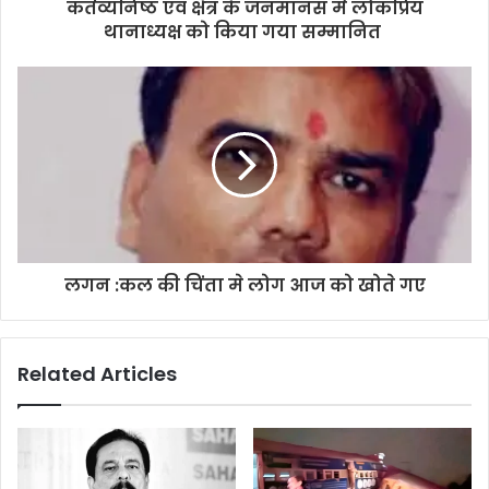
d
कर्तव्यनिष्ठ एवं क्षेत्र के जनमानस में लोकप्रिय
r
थानाध्यक्ष को किया गया सम्मानित
e
s
s
लगन :कल की चिंता मे लोग आज को खोते गए
Related Articles