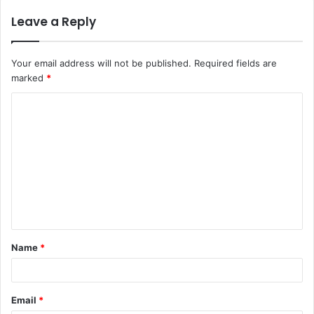
Leave a Reply
Your email address will not be published.
Required fields are
marked
*
C
o
m
m
e
n
t
Name
*
*
Email
*