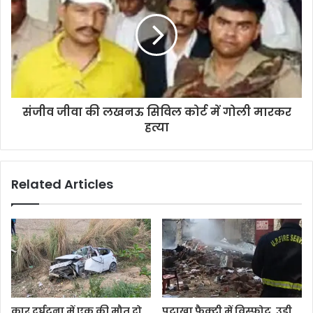
s
संजीव जीवा की लखनऊ सिविल कोर्ट में गोली मारकर
हत्या
Related Articles
कार दुर्घटना में एक की मौत दो
पटाखा फैक्ट्री में विस्फोट, उड़ी