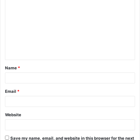
C
o
m
m
e
n
t
Name
*
*
Email
*
Website
Save my name, email, and website in this browser for the next