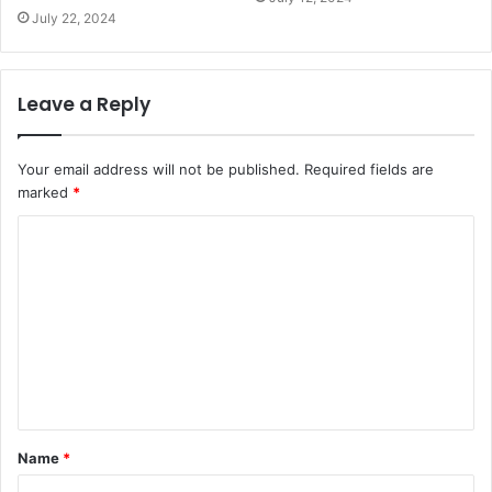
July 22, 2024
Leave a Reply
Your email address will not be published.
Required fields are
marked
*
C
o
m
m
e
n
t
Name
*
*